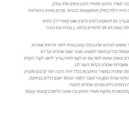
כבר משרד החינוך מתחיל להבין ובימים אלה ובודק
 ויהיה דילול בחלק מהמקצועות בבגרות. מברוק שיהיה בהצלחה!
ריך גם להשקיע,להזיע ולהבין שאין קיצורי דרך בחיים
ה..) נצליח וגם נהנה
מתאים לצרכים שלנו,כיתה קטנה,צורת לימוד יצירתית וצורנית,
מסה כבדה),לגשת למקצוע מוגבר שאנו אוהבים וקל לנו
ים ובאיזה שיטת לימוד,אם יש לקות למידה,צריך לדאוג לקבל הקלות
ומשכילות שיכולת בקלות לעזור לנו.
 שתהיה במשרד החינוך,אז בכלל יהיה הרבה יותר קל,נכון ומעניין.
חלט עוזרת המון,הרי מעבר לחומר הנלמד ישנם כללים בבחינות:
 בהחלט כלים טכניים שיכולים להועיל.
ות,מוכרת בפיקוח משרד החינוך,בה שיטה הלימוד,בקבוצות קטנות