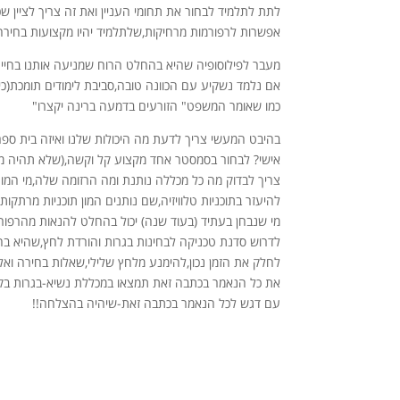
לתת לתלמיד לבחור את תחומי העניין ואת זה צריך לציין ש
אפשרות לרפורמות מרחיקות,שלתלמיד יהיו מקצועות בחירה
מעבר לפילוסופיה שהיא בהחלט הרוח שמניעה אותנו בחיים,צ
אם נלמד נשקיע עם הכוונה טובה,סביבת לימודים תומכת(כיתה קטנה,לא 30 תלמידים בכית
כמו שאומר המשפט" הזורעים בדמעה ברינה יקצרו"
בהיבט המעשי צריך לדעת מה היכולות שלנו ואיזה בית ספר 
אישי? לבחור בסמסטר אחד מקצוע קל וקשה,(שלא תהיה מע
צריך לבדוק מה כל מכללה נותנת ומה הרזומה שלה,מי המור
להיעזר בתוכניות טלוויזיה,שם נותנים המון תוכניות מרתקות 
מי שנבחן בעתיד (בעוד שנה) יכול בהחלט להנאות מהרפורמה
לדרוש סדנת טכניקה לבחינות בגרות והורדת לחץ,שהיא בה
לחלק את הזמן נכון,להימנע מלחץ שלילי,שאלות בחירה ואלו
את כל הנאמר בכתבה זאת תמצאו במכללת נשיא-בגרות בקל
עם דגש לכל הנאמר בכתבה זאת-שיהיה בהצלחה!!