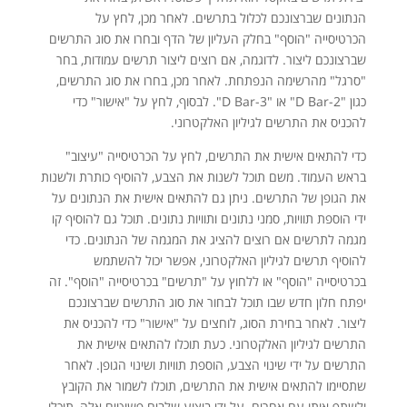
הנתונים שברצונכם לכלול בתרשים. לאחר מכן, לחץ על
הכרטיסייה "הוסף" בחלק העליון של הדף ובחרו את סוג התרשים
שברצונכם ליצור. לדוגמה, אם רוצים ליצור תרשים עמודות, בחר
"סרגל" מהרשימה הנפתחת. לאחר מכן, בחרו את סוג התרשים,
כגון "2-D Bar" או "3-D Bar". לבסוף, לחץ על "אישור" כדי
להכניס את התרשים לגיליון האלקטרוני.
כדי להתאים אישית את התרשים, לחץ על הכרטיסייה "עיצוב"
בראש העמוד. משם תוכל לשנות את הצבע, להוסיף כותרת ולשנות
את הגופן של התרשים. ניתן גם להתאים אישית את הנתונים על
ידי הוספת תוויות, סמני נתונים ותוויות נתונים. תוכל גם להוסיף קו
מגמה לתרשים אם רוצים להציג את המגמה של הנתונים. כדי
להוסיף תרשים לגיליון האלקטרוני, אפשר יכול להשתמש
בכרטיסייה "הוסף" או ללחוץ על "תרשים" בכרטיסייה "הוסף". זה
יפתח חלון חדש שבו תוכל לבחור את סוג התרשים שברצונכם
ליצור. לאחר בחירת הסוג, לוחצים על "אישור" כדי להכניס את
התרשים לגיליון האלקטרוני. כעת תוכלו להתאים אישית את
התרשים על ידי שינוי הצבע, הוספת תוויות ושינוי הגופן. לאחר
שתסיימו להתאים אישית את התרשים, תוכלו לשמור את הקובץ
ולשתף אותו עם אחרים. על ידי ביצוע שלבים פשוטים אלה, תוכלו