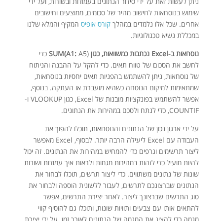
ניתן לעשות זאת על ידי סידור הנתונים בעמודות ובשורות, ועל ידי
שימוש בנוסחאות לחישוב מהיר של סכומים, ממוצעים וחישובים
אחרים. שכל אלו נלמדים במהלך
קורס אופיס
המקיף והמלא שלנו
במכללת נשיא טכנולוגיות.
נוסחאות ב-Excel נכתבות כמשוואות, כגון SUM(A1:
A5) כדי
לחשב את הסכום של טווח תאים. כדי להקל על ההבנה והניתוח
של נוסחאות, ניתן להשתמש בהפניות תאים יחסיות בנוסחאות,
שמתאימות למיקום הנוסחה כשהיא מועברת או העתקה. בנוסף,
אפשר להשתמש בפונקציות מובנות של Excel, כגון VLOOKUP ו-
COUNTIF, כדי לנתח ולסכם במהירות את הנתונים.
על ידי ארגון נכון של הנתונים והנוסחאות, תוכלו להפוך את
העבודה עם Excel ליעילה הרבה יותר. לבסוף, Excel מאפשר
ליצור תרשימים וגרפים כדי להמחיש במהירות את הנתונים. זה יכול
להיות מועיל כדי לזהות במהירות מגמות ולראות איך עמודות ושורות
שונות של נתונים משתווים. כדי ליצור תרשים, תוכלו לבחור את
הנתונים שברצונכם לתרשים, לעבור ללשונית הוספה ולבחור את
סוג התרשים שברצונך ליצור. לאחר יצירת התרשים, אפשר
להתאים אותו עם צבעים ותוויות שונות, ותוכלו גם להוסיף קווי
מגמה כדי להציג את המגמה של הנתונים לאורך זמן. על ידי יצירת