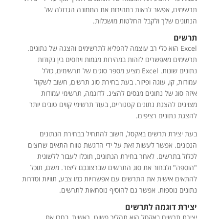
תרשימים, אפשר לראות במהירות את התמונה הגדולה של
הנתונים שלך ולקבל החלטות מושכלות.
תרשים
Excel הוא כלי רב עוצמה להפליא לתרשימים והצגה של נתונים.
תרשימים מאפשרים לזהות במהירות מגמות ויחסים בין נקודות
נתונים שונות. Excel מציע מספר סוגים של תרשימים, כולל
עמודות, קו, עוגה ופיזור. בעת בחירת סוג תרשים, חשוב לשקול
איזה סוג של נתונים מנסים להציג. לדוגמה, תרשימי עמודות
מצוינים להצגת נתונים קטגוריים, בעוד תרשימי קווים טובים יותר
להצגת נתונים רציפים.
בעת יצירת תרשים באקסל, חשוב להתחיל בבחירת הנתונים
הנכונים. אפשר לעשות זאת על ידי הדגשת טווח התאים שרוצים
לכלול בתרשים. לאחר בחירת הנתונים, תוכלו לעבור ללשונית
"הוספה" ולבחור את סוג התרשים שברצונכם ליצור. משם, תוכל
להתאים אישית את התרשים עם אפשרויות כמו צבע, תוויות וסדרות
נתונים נוספות. אפשר גם להוסיף נוסחאות לתרשים.
יצירת דוגמה לתרשים
יצירת תרשים באקסל הוא תהליך פשוט. ראשית, בחרו את