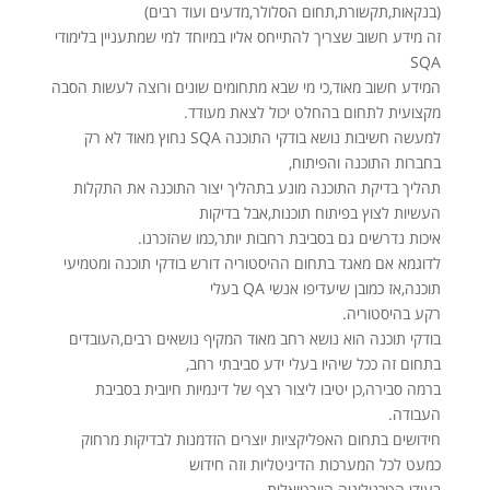
(בנקאות,תקשורת,תחום הסלולר,מדעים ועוד רבים)
זה מידע חשוב שצריך להתייחס אליו במיוחד למי שמתעניין בלימודי
SQA
המידע חשוב מאוד,כי מי שבא מתחומים שונים ורוצה לעשות הסבה
מקצועית לתחום בהחלט יכול לצאת מעודד.
למעשה חשיבות נושא בודקי התוכנה SQA נחוץ מאוד לא רק
בחברות התוכנה והפיתוח,
תהליך בדיקת התוכנה מונע בתהליך יצור התוכנה את התקלות
העשיות לצוץ בפיתוח תוכנות,אבל בדיקות
איכות נדרשים גם בסביבת רחבות יותר,כמו שהזכרנו.
לדוגמא אם מאגד בתחום ההיסטוריה דורש בודקי תוכנה ומטמיעי
תוכנה,אז כמובן שיעדיפו אנשי QA בעלי
רקע בהיסטוריה.
בודקי תוכנה הוא נושא רחב מאוד המקיף נושאים רבים,העובדים
בתחום זה ככל שיהיו בעלי ידע סביבתי רחב,
ברמה סבירה,כן יטיבו ליצור רצף של דינמיות חיובית בסביבת
העבודה.
חידושים בתחום האפליקציות יוצרים הזדמנות לבדיקות מרחוק
כמעט לכל המערכות הדיגיטליות וזה חידוש
בעידן הטכנולוגיה הוורטואלית.