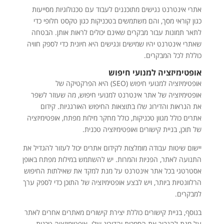
אתרי אינטרנט נגישים מתוכננים לעבוד עם טכנולוגיות מסייעות
כגון קוראי מסך, והם משתמשים בטכניקות כגון טקסט חלופי כדי
לתאר תמונות עבור מבקרים שאינם יכולים לראות אותן. הבטחה
שאתרי אינטרנט יהיו שמישים ונגישים היא חיונית כדי לספק חוויה
כוללת לכל המבקרים.
אופטימיזציה למנועי חיפוש
אופטימיזציה למנועי חיפוש (SEO) היא הפרקטיקה של
אופטימיזציה של אתר אינטרנט למנועי חיפוש, מה שעוזר לשפר
את הנראות והדירוג שלו בתוצאות החיפוש האורגניות. קידום
אתרים כולל מגוון טכניקות, כולל מחקר מילות מפתח, אופטימיזציה
של תוכן, בניית קישורים ואופטימיזציה טכנית.
יישום שיטות עבודה מומלצות לקידום אתרים יכול לעזור להגדיל את
התנועה לאתר, הפניות והמרות. יש להשתמש במילות מפתח באופן
אסטרטגי בכל אתר אינטרנט על מנת למקד את שאילתות החיפוש
הרלוונטיות ביותר, ויש לבצע אופטימיזציה של התוכן כדי לספק ערך
למבקרים.
בנוסף, בניית קישורים כוללת יצירת קישורים מאתרים אחרים לאתר
על מנת להגביר את הסמכות והדירוג שלו. אופטימיזציה טכנית