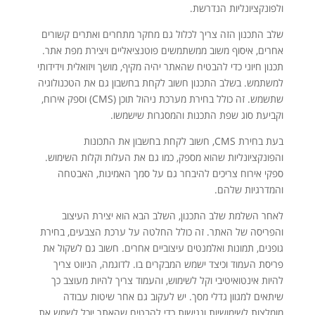
ולפונקציונליות הנדרשת.
שלב התכנון הזה צריך לכלול גם מחקר מתחרים ואתרים קשורים
אחרים, איסוף משוב ממשתמשים פוטנציאליים ויצירת מפת אתר.
תכנון חיוני כדי להבטיח שהאתר יהיה מקיף, מושך ויזואלית וידידותי
למשתמש. בשלב התכנון חשוב לקחת בחשבון גם את הטכנולוגיה
שתשמש. זה כולל בחירת מערכת ניהול תוכן (CMS) וספק אירוח,
וקביעת סוג שפת התכנות והמסגרות שישמשו.
בעת בחירת CMS, חשוב לקחת בחשבון את התכונות
והפונקציונליות שהוא מספק, כמו גם את העלות וקלות השימוש.
ספקי אירוח צריכים להיבחר גם על סמך האמינות, האבטחה
והמדרגיות שלהם.
לאחר השלמת שלב התכנון, השלב הבא הוא יצירת העיצוב
והפריסה של האתר. זה כולל החלטה על ערכת הצבעים, בחירת
גופנים, תמונות ואלמנטים עיצוביים אחרים. חשוב גם לשקול את
פריסת העמוד וכיצד ישמש המבקרים בו. לדוגמה, הניווט צריך
להיות אינטואיטיבי וקל לשימוש, והעמוד צריך להיות מעוצב כך
שיתאים למגוון גדלי מסך. יש לעקוב גם אחר שיטות עבודה
מומלצות לשימושיות ונגישות כדי להבטיח שהאתר יוכל לשמש את