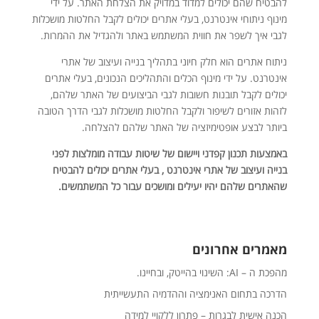
להבטיח שהם יכולים למדוד במדויק את הצלחת האתר. על ידי
מינוף ניתוחי אינטרנט, בעלי אתרים יכולים לקבל החלטות מושכלות
לגבי איך לשפר את חווית המשתמש באתר ולהגדיל את ההמרות.
ניתוח אתרים הוא חלק חיוני בתהליך בנייה ועיצוב של אתרי
אינטרנט. על ידי מינוף הכלים והתהליכים הנכונים, בעלי אתרים
יכולים לקבל תובנות חשובות לגבי הביצועים של האתר שלהם,
לזהות אזורים לשיפור ולקבל החלטות מושכלות לגבי הדרך הטובה
ביותר לבצע אופטימיזציה של האתר שלהם להצלחה.
באמצעות תכנון קפדני ויישום של שיטות עבודה מומלצות לפני
בנייה ועיצוב של אתרי אינטרנט , בעלי אתרים יכולים להבטיח
שהאתרים שלהם יהיו יעילים ומושכים עבור כל המשתמשים.
מאמרים אחרונים
מהפכת ה – AI: השינוי בהייטק, ובחיינו.
הדרכה בתחום האנימציה וההדמיה התעשייתית
הכנה אישית לבגרות – פתרון ללקויי למידה