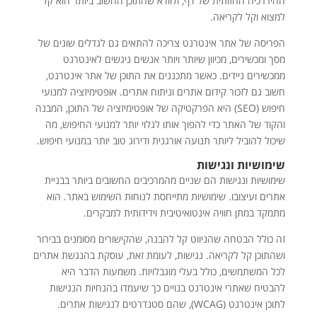
ההיררכיה החזותית של דף, ולוודא שהתוכן החשוב ביותר הוא קל
למצוא וקל לקריאה.
הפריסה של אתר אינטרנט צריכה להתאים גם לגדלים שונים של
מסך ומכשירים, מכיוון שיותר ויותר אנשים ניגשים לאינטרנט
ממכשירים ניידים. כאשר מתכננים את התוכן של אתר אינטרנט,
חשוב גם לזכור קידום אתרים וניתוח אתרים. אופטימיזציה למנועי
חיפוש (SEO) היא הפרקטיקה של אופטימיזציה של התוכן, המבנה
והקוד של האתר כדי להפוך אותו לגלוי יותר למנועי החיפוש, מה
שיכול להוביל ליותר תנועה אורגנית ודירוג טוב יותר במנועי חיפוש.
שימושיות ונגישות
שימושיות ונגישות הם שניים מהמרכיבים החשובים ביותר בבניית
אתרים ועיצובו. שימושיות מתייחסת לנוחות השימוש באתר. הוא
מתמקד במתן חוויה אינטואיטיבית וידידותית למבקרים.
זה כולל הבטחה שהניווט קל להבנה, שהקישורים מסומנים בבירור
ושהתוכן קל לקריאה. נגישות, לעומת זאת, עוסקת בהנגשת אתרים
לכל המשתמשים, כולל בעלי מוגבלויות. משמעות הדבר היא
להבטיח שאתרי אינטרנט בנויים כך שיעמדו בהנחיות הנגישות
לתוכן אינטרנט (WCAG), שהם סטנדרטים לנגישות אתרים.