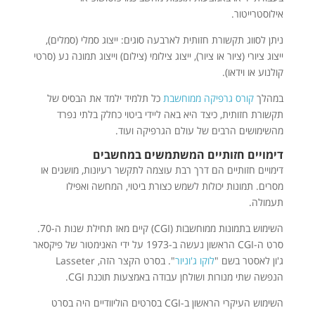
אילוסטרייטור.
ניתן לסווג תקשורת חזותית לארבעה סוגים: ייצוג סמלי (סמלים),
ייצוג ציורי (ציור או ציור), ייצוג צילומי (צילום) וייצוג תמונה נע (סרטי
קולנוע או וידאו).
במהלך
קורס גרפיקה ממוחשבת
כל תלמיד ילמד את הבסיס של
תקשורת חזותית, כיצד היא באה ליידי ביטוי כחלק בלתי נפרד
מהשימושים הרבים של עולם הגרפיקה ועוד.
דימויים חזותיים המשתמשים במחשבים
דימויים חזותיים הם דרך רבת עוצמה לתקשר רעיונות, מושגים או
מסרים. תמונות יכולות לשמש כצורת ביטוי, המחשה ואפילו
תעמולה.
השימוש בתמונות ממוחשבות (CGI) קיים מאז תחילת שנות ה-70.
סרט ה-CGI הראשון נעשה ב-1973 על ידי האנימטור של פיקסאר
ג'ון לאסטר בשם "
לוקו ג'וניור
". בסרט הקצר הזה, Lasseter
הנפשה שתי מנורות ושולחן עבודה באמצעות תוכנת CGI.
השימוש העיקרי הראשון ב-CGI בסרטים הוליוודיים היה בסרט