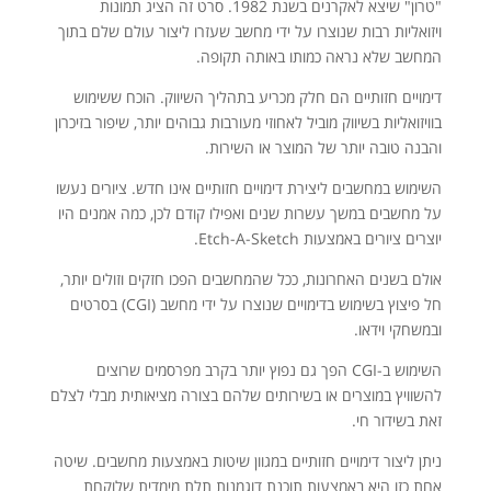
"טרון" שיצא לאקרנים בשנת 1982. סרט זה הציג תמונות
ויזואליות רבות שנוצרו על ידי מחשב שעזרו ליצור עולם שלם בתוך
המחשב שלא נראה כמותו באותה תקופה.
דימויים חזותיים הם חלק מכריע בתהליך השיווק. הוכח ששימוש
בוויזואליות בשיווק מוביל לאחוזי מעורבות גבוהים יותר, שיפור בזיכרון
והבנה טובה יותר של המוצר או השירות.
השימוש במחשבים ליצירת דימויים חזותיים אינו חדש. ציורים נעשו
על מחשבים במשך עשרות שנים ואפילו קודם לכן, כמה אמנים היו
יוצרים ציורים באמצעות Etch-A-Sketch.
אולם בשנים האחרונות, ככל שהמחשבים הפכו חזקים וזולים יותר,
חל פיצוץ בשימוש בדימויים שנוצרו על ידי מחשב (CGI) בסרטים
ובמשחקי וידאו.
השימוש ב-CGI הפך גם נפוץ יותר בקרב מפרסמים שרוצים
להשוויץ במוצרים או בשירותים שלהם בצורה מציאותית מבלי לצלם
זאת בשידור חי.
ניתן ליצור דימויים חזותיים במגוון שיטות באמצעות מחשבים. שיטה
אחת כזו היא באמצעות תוכנת דוגמנות תלת מימדית שלוקחת