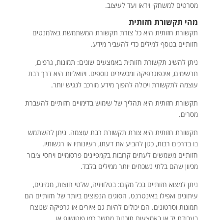
מסרטים למשחקי וידאו ועד לעיצוב.
מהי תקשורת חזותית
תקשורת חזותית היא כל צורת תקשורת המשתמשת באלמנטים
חזותיים בנוסף למילים כדי להעביר מידע.
ניתן להשיג תקשורת חזותית באמצעים שונים: תמונות, גרפים,
תרשימים, אינפוגרפיקה ומכשירים נוספים. ויזואליות היא דרך רבת
עוצמה לתקשורת ויכולה להפוך מידע מורכב לנגיש יותר.
תקשורת חזותית היא תהליך של שימוש בדימויים חזותיים להעברת
מסרים.
תקשורת חזותית היא צורת תקשורת רבת עוצמה. ניתן להשתמש
בו בדרכים רבות, כגון להביע את דעתו, רעיונותיו או רגשותיו.
חזותיים משמשים לעתים קרובות בקמפיינים פרסומיים ויחסי ציבור
מכיוון שהם בלתי נשכחים יותר ממילים בלבד.
ניתן למצוא חזותיים בכל מקום: בטלוויזיה, שלטי חוצות, מגזינים,
עיתונים ואפילו באינטרנט. הסוגים הנפוצים ביותר של חזותיים הם
תמונות וסרטונים. הם יכולים להיות גם איורים או גרפיקה שנוצרו
בעבודת יד או באמצעות תוכנות מחשב כמו פוטושופ או