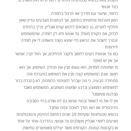
בצד אנושי
כלומר, שיעור עם מדריך ואז תרגול בלומדה.
המון מערכות ופיתוחים בתחום, אך הנתונים מצבעים עדיין שאין
תחליף למורים, כך כשבאים לרכוש קורס אונליין, צריך בהחלט
לבדוק אם הקורס משלב צד אנושי ולא רק לומדה, שהמשתמש
יצטרך לשבור את הראש כדי שיצא נשכר והאמינו לי אין לומדה
ידידותית
כמו צד אנושי!! רוצים לחסוך ולקצר תהליכים, אך הזול יקר!, אפשר
אך אין יש מאין!!
מי שמפתח לומדות, הוא עצמו מבין את תהליך השימוש, אך הוא
חושב שגם המשתמש קצה מבין את השימוש במערכת ופה
מתחילה הבעיה, כי מה שברור למפתחי הלומדות, לא בהכרח ברור
למשתמש הממוצע וברגע שמשהו משתבש, המשתמש מאבד
סבלנות ומתוסכל
אין לו את מי לשאול ובטח שהוא גם לא שולט ברזי הסביבה
הדיגיטלית ואז הוא הולך לאיבוד וכמה שחבל.
בנשיא טכנולוגיות שקיימת 29 שנים בתחום ההייטק והטכנולוגיות
מציעים לימודי אונליין משולבים צד אנושי, בהדרכה אחד על אחד
או בקבוצות קטנות, הקורסים מאוד יעילים ומאפשרים גמישות,