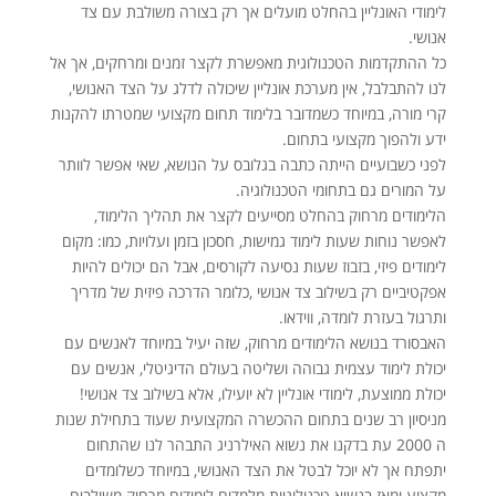
לימודי האונליין בהחלט מועלים אך רק בצורה משולבת עם צד
אנושי.
כל ההתקדמות הטכנולוגית מאפשרת לקצר זמנים ומרחקים, אך אל
לנו להתבלבל, אין מערכת אונליין שיכולה לדלג על הצד האנושי,
קרי מורה, במיוחד כשמדובר בלימוד תחום מקצועי שמטרתו להקנות
ידע ולהפוך מקצועי בתחום.
לפני כשבועיים הייתה כתבה בגלובס על הנושא, שאי אפשר לוותר
על המורים גם בתחומי הטכנולוגיה.
הלימודים מרחוק בהחלט מסייעים לקצר את תהליך הלימוד,
לאפשר נוחות שעות לימוד גמישות, חסכון בזמן ועלויות, כמו: מקום
לימודים פיזי, בזבוז שעות נסיעה לקורסים, אבל הם יכולים להיות
אפקטיביים רק בשילוב צד אנושי ,כלומר הדרכה פיזית של מדריך
ותרגול בעזרת לומדה, ווידאו.
האבסורד בנושא הלימודים מרחוק, שזה יעיל במיוחד לאנשים עם
יכולת לימוד עצמית גבוהה ושליטה בעולם הדיגיטלי, אנשים עם
יכולת ממוצעת, לימודי אונליין לא יועילו, אלא בשילוב צד אנושי!
מניסיון רב שנים בתחום ההכשרה המקצועית שעוד בתחילת שנות
ה 2000 עת בדקנו את נשוא האילרניג התבהר לנו שהתחום
יתפתח אך לא יוכל לבטל את הצד האנושי, במיוחד כשלומדים
מקצוע ומאז בנשיא טכנולוגיות מלמדים לימודים מרחוק משולבים