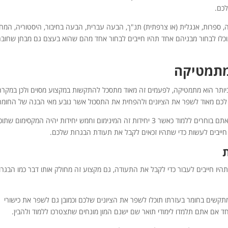
לכם.
ספרות, אנגלית (או צרפתית) תנ"ך, הבעה עברית, הבעה בחיבור, היסטוריה, המח
תוכלו לבחור מבניהם אחד תהיו חייבים לבחור אחד מהם שהוא בעצם גם מבחן שחוב
במתמטיקה
ותר הוא מתמטיקה, לפעמים זה מאוד מתסכל להתקשות במקצוע מסוים ולכן במקרה
 לכם מאוד לשפר את הציונים ולהפחית את התסכול אשר נובע מאי הבנה של החומר
לימודי בגרות במתמטיקה מתחלקים על פי רמת היחידות שאתם בוחרים ללמוד כאשר 3 יחידות זה המינימום וחמש יחידות יהיה המקסימום שת
ו חייבים לעשות כדי שתהיו זכאים לקבל את תעודת הבגרות שלכם.
ת
יו חייבים לעבור כדי לקבל את התעודה, גם מקצוע זה מחולק אותו דבר כמו הבגרו
תקשים בחומר בעזרתו תוכלו לשפר את הציונים שלכם וכמובן גם לשפר את כישורי
אם אתם תלמדו לימודי תואר שם ישנם המון מונחים שתצטרכו ללמוד ולהבין.