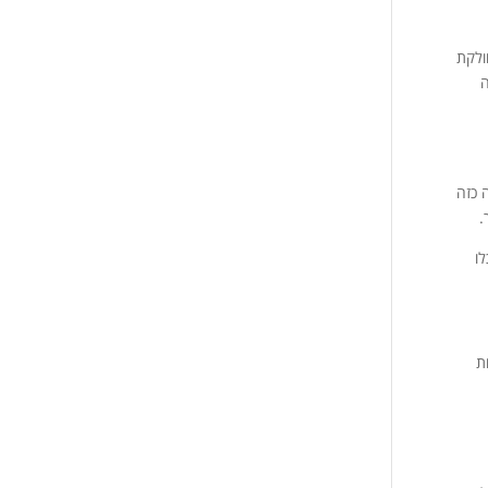
ולקת
ה
 כזה
.
וכלו
ת