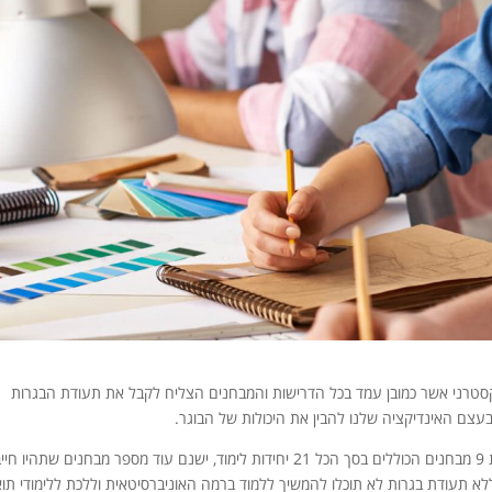
קסטרני אשר כמובן עמד בכל הדרישות והמבחנים הצליח לקבל את תעודת הבגרות
צם האינדיקציה שלנו להבין את היכולות של הבוגר.
המינימום הנדרש כדי לקבל את התעודה הוא לעבור לפחות 9 מבחנים הכוללים בסך הכל 21 יחידות לימוד, ישנם עוד מספר מבחנים שתהי
א תעודת בגרות לא תוכלו להמשיך ללמוד ברמה האוניברסיטאית וללכת ללימודי תו