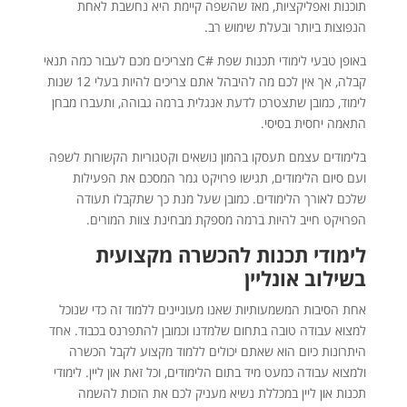
תוכנות ואפליקציות, מאז שהשפה קיימת היא נחשבת לאחת
הנפוצות ביותר ובעלת שימוש רב.
באופן טבעי לימודי תכנות שפת #C מצריכים מכם לעבור כמה תנאי
קבלה, אך אין לכם מה להיבהל אתם צריכים להיות בעלי 12 שנות
לימוד, כמובן שתצטרכו לדעת אנגלית ברמה גבוהה, ותעברו מבחן
התאמה יחסית בסיסי.
בלימודים עצמם תעסקו בהמון נושאים וקטגוריות הקשורות לשפה
ועם סיום הלימודים, תגישו פרויקט גמר המסכם את הפעילות
שלכם לאורך הלימודים. כמובן שעל מנת כך שתקבלו תעודה
הפרויקט חייב להיות ברמה מספקת מבחינת צוות המורים.
לימודי תכנות להכשרה מקצועית
בשילוב אונליין
אחת הסיבות המשמעותיות שאנו מעוניינים ללמוד זה כדי שנוכל
למצוא עבודה טובה בתחום שלמדנו וכמובן להתפרנס בכבוד. אחד
היתרונות כיום הוא שאתם יכולים ללמוד מקצוע לקבל הכשרה
ולמצוא עבודה כמעט מיד בתום הלימודים, וכל זאת און ליין. לימודי
תכנות און ליין במכללת נשיא מעניק לכם את הזכות להשמה