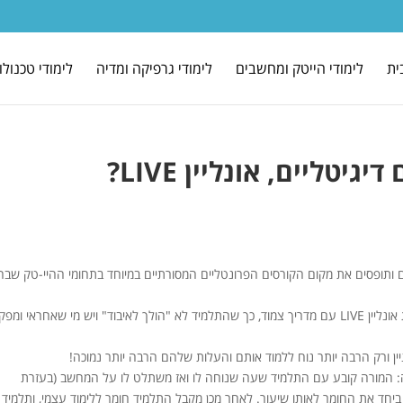
ית
לימודי הייטק ומחשבים
לימודי גרפיקה ומדיה
לימודי טכנולו
טליים, אונליין LIVE?
ולכים ותופסים את מקום הקורסים הפרונטליים המסורתיים במיוחד בתחומי ההיי-טק שב
ולא להתבלבל, ההדרכה בקורסים בנשיא טכנולוגיות נעשית אונליין LIVE עם מדריך צמוד, כך שהתלמיד לא "הולך לאיבוד" ויש מי שאחראי ומ
ן ורק הרבה יותר נוח ללמוד אותם והעלות שלהם הרבה יותר נמוכה!
ה: המורה קובע עם התלמיד שעה שנוחה לו ואז משתלט לו על המחשב (בעזרת
) והם לומדים ביחד את החומר לאותו שיעור. לאחר מכן מקבל התלמיד חומר ללימוד עצמי, ותלמיד 