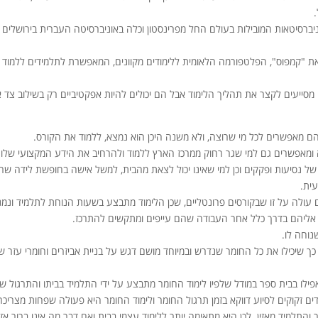
.
ניברסיטאות המובילות בעולם החל מפרינסטון וכלה באוניברסיטה העברית בירושלים
ת "קמפוס", הפלטפורמה הלאומית ללימודים מקוונים, המאפשרת לתלמידים ללמוד
מסייעים לקצר את תהליך הלימוד אבל הם יכולים להיות אפקטיביים רק בשילוב צד א
הם מאפשרים לכל מי שרוצה, ולא משנה היכן הוא נמצא, ללמוד את הקורס.
 ומאפשרים גם למי שגר רחוק ממרכז הארץ ללמוד ולהרחיב את הידע המקצועי שלו.
 של נסיעות ופקקים וכן למי שאינו יכול לצאת מהבית, למשל אישה בחופשת לידה שר
ית.
יים עולה על זו שבקורסים פרונטליים, שכן הלימוד מתבצע בשעות הנוחת לתלמיד ונמ
ם אליהם בדרך כלל אחר העבודה שהם עייפים ומתקשים להתרכז.
נוחה לו.
כך שיכילו את כל החומר שנדרש ובמיוחד מושם דגש על בניית אביזרים וחומרי עזר ש
אפילו בבית ספר במודל שלפיו לימוד החומר מתבצע על ידי התלמיד בביתו והתרגול ש
ם זקוקים לסיוע דווקא בזמן תרגול החומר ולימוד החומר היא פעולה שפחות מצריכה
התלמיד מאזין. לכן היא מתאימה יותר ללימוד עצמי בבית ואם דבר מה אינו ברור אז 