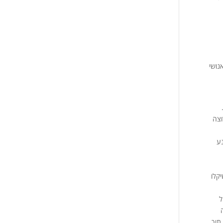
נושי
וצה
נע
יקלו
ל
תוך