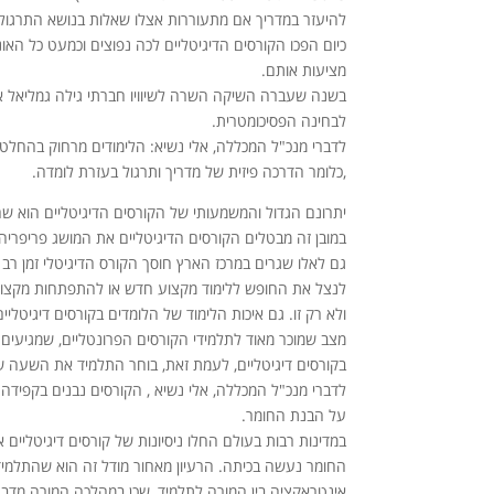
להיעזר במדריך אם מתעוררות אצלו שאלות בנושא התרגול
כיום הפכו הקורסים הדיגיטליים לכה נפוצים וכמעט כל האו
מציעות אותם.
בשנה שעברה השיקה השרה לשיוויו חברתי גילה גמליאל א
לבחינה הפסיכומטרית.
לדברי מנכ"ל המכללה, אלי נשיא: הלימודים מרחוק בהחלט 
,כלומר הדרכה פיזית של מדריך ותרגול בעזרת לומדה.
יתרונם הגדול והמשמעותי של הקורסים הדיגיטליים הוא ש
במובן זה מבטלים הקורסים הדיגיטליים את המושג פריפריה
גם לאלו שגרים במרכז הארץ חוסך הקורס הדיגיטלי זמן רב
לנצל את החופש ללימוד מקצוע חדש או להתפתחות מקצוע
ולא רק זו. גם איכות הלימוד של הלומדים בקורסים דיגיטל
מצב שמוכר מאוד לתלמידי הקורסים הפרונטליים, שמגיעי
בקורסים דיגיטליים, לעמת זאת, בוחר התלמיד את השעה ש
לדברי מנכ"ל המכללה, אלי נשיא , הקורסים נבנים בקפידה 
על הבנת החומר.
במדינות רבות בעולם החלו ניסיונות של קורסים דיגיטליים 
החומר נעשה בכיתה. הרעיון מאחור מודל זה הוא שהתלמידי
אינטראקציה בין המורה לתלמיד, שכן במהלכה המורה מדבר ו