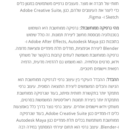
חזותי של חברה או מוצר. מעצבים גרפיים משתמשים במגוון כלים
כדי ליצור את העיצובים שלהם, כגון Adobe Creative Suite,
Sketch ו- Figma.
מהי גרפיקה ממוחשבת?:
גרפיקה ממוחשבת היא השימוש
בטכנולוגיה מבוססת מחשב ליצירת תמונות. זה כולל שימוש
בתוכנות כגון Adobe After Effects, Autodesk Maya ו-
Blender ליצירת אנימציות, מודלים תלת מימדיים ומציאות מדומה.
גרפיקה ממוחשבת משמשת לעתים קרובות בהקשר של משחקי
וידאו, סרטים וטלוויזיה. הוא משמש גם להדמיה מדעית, הדמיה
רפואית ויישומים חינוכיים.
ההבדל:
ההבדל העיקרי בין עיצוב גרפי לגרפיקה ממוחשבת הוא
הגישה והכלים המשמשים ליצירת התוצאה הסופית. עיצוב גרפי
מתמקד יותר בתקשורת חזותית ומיתוג, בעוד שגרפיקה ממוחשבת
מתמקדת יותר ביצירת תמונות ריאליסטיות המשמשות בסרטים,
משחקי וידאו ויישומים אחרים. עיצוב גרפי נוצר בדרך כלל באמצעות
כלים דו-ממדיים כגון Adobe Creative Suite, בעוד שגרפיקה
ממוחשבת משתמשת בכלים תלת-ממדיים כגון Autodesk Maya
ו-Blender. עיצוב גרפי הוא תחום יצירתי המסתמך במידה רבה