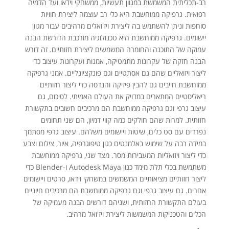
רב-תכליתית המשמשת במגוון תעשיות, ממשחקי וידאו ועד הדמיה
רפואית. גרפיקה ממוחשבת היא כלי רב עוצמה ליצירת חוויות
סוחפות וניתן להשתמש בה ליצירת ויז'ואלים מרהיבים עבור מגוון
יישומים. גרפיקה ממוחשבת היא טכנולוגיה מורכבת הדורשת הבנה
עמוקה של התוכנה והחומרה המשמשים ליצירת חזותיים. זה דורש
הבנה חזקה של עקרונות מתמטיקה, אמנות ועקרונות עיצוב כדי
ליצור ויזואליים שהם גם אסתטיים וגם פונקציונליים. אמני גרפיקה
ממוחשבת חייבים גם להבין פיזיקה והנדסה כדי ליצור חזותיים
ריאליסטיים המתארים במדויק את העולם האמיתי. לסיכום, גם
עיצוב גרפי וגם גרפיקה ממוחשבת הם מרכיבים חשובים בתקשורת
חזותית. למרות שהם חולקים כמה קווי דמיון, הם שני תחומים
נפרדים עם סט כלים, שיטות ויישומים משלהם. עיצוב גרפי מסתמך
במידה רבה על שימוש באלמנטים כגון טיפוגרפיה, איור, צילום וצבע
כדי ליצור ויזואליות המעבירות מסר. מצד שני, גרפיקה ממוחשבת
משתמשת בכלי תלת מימד כגון Autodesk Maya ו-Blender כדי
ליצור חזותיים מציאותיים המשמשים במשחקי וידאו, סרטים ויישומים
אחרים. גם עיצוב גרפי וגם גרפיקה ממוחשבת הם מרכיבים חיוניים
בעולם התקשורת החזותית, ושניהם דורשים הבנה מעמיקה של
הכלים והטכניקות המשמשות ליצירת ויז'ואל מרהיב.