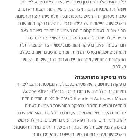
על שימוש באלמנטים כגון טיפוגרפיה, איור, צילום וצבע ליצירת
ויזואליות המעבירות מסר. מצד שני, גרפיקה ממוחשבת היא תחום
טכני המסתמך על שימוש בתוכנות ובכלי תלת מימד ליצירת תמונות
ריאליסטיות. היישומים של עיצוב גרפי וגם של גרפיקה ממוחשבת
הם עצומים ולעתים קרובות הם משמשים יחד כדי ליצור תוצאה
סופית יעילה יותר. לדוגמה, מעצב גרפי עשוי ליצור לוגו עבור
חברה, בעוד שאמן גרפיקה ממוחשבת עשוי ליצור אנימציה תלת
מימדית שתשמש בסרטון תדמית. שניהם מרכיבים חיוניים בעולם
התקשורת החזותית, ולשניהם יש מערכת כלים, שיטות ויישומים
משלהם.
מהי גרפיקה ממוחשבת?
גרפיקה ממוחשבת היא שימוש בטכנולוגיה מבוססת מחשב ליצירת
תמונות. זה כולל שימוש בתוכנות כגון Adobe After Effects,
Autodesk Maya ו-Blender ליצירת אנימציות, מודלים תלת
מימדיים ומציאות מדומה. גרפיקה ממוחשבת משמשת לעתים
קרובות בהקשר של משחקי וידאו, סרטים וטלוויזיה. הוא משמש גם
להדמיה מדעית, הדמיה רפואית ויישומים חינוכיים. ניתן להשתמש
בגרפיקה ממוחשבת ליצירת מגוון רחב של חזותיים, מדמויות וסביבות
ריאליסטיות ועד צורות ודפוסים מופשטים. זוהי טכנולוגיה