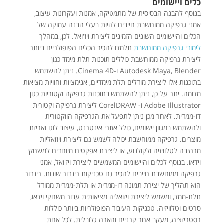
כלים ויישומים
בנוסף להבנה הבסיסית של מתמטיקה, אמנות ועקרונות עיצוב,
אמני גרפיקה ממוחשבת חייבים להיות בעלי הבנה עמוקה של
הכלים והיישומים השונים הזמינים ליצירת ויז'ואל. לכן, במהלך
לימודי גרפיקה ממוחשבת
תלמדו להכיר הכלים הפופולריים ביותר
ליצירת גרפיקה ממוחשבת כוללים תוכנות תלת מימד כגון
Autodesk Maya, Blender ו-Cinema 4D. ניתן להשתמש
בתוכנות אלו ליצירת מודלים תלת מימדיים, אנימציות וחוויות מציאות
מדומה. יתר על כן, ניתן להשתמש בתוכנות גרפיקה וקטוריות כגון
Adobe Illustrator ו- CorelDRAW ליצירת גרפיקה וקטורית
דו-ממדית. לאחר מכן ניתן לתפעל את הגרפיקה הווקטורית
ולהשתמש במגוון יישומים, כולל אתרי אינטרנט, עיצוב לוגו ואריזת
מוצרים. גרפיקה ממוחשבת יכולה לשמש גם ליצירת ויזואליות
מרהיבה לטלוויזיה ולקולנוע, או ליצירת אפקטים מיוחדים למשחקי
וידאו. בנוסף לכלים והיישומים המשמשים ליצירת ויז'ואל, אמני
גרפיקה ממוחשבת חייבים להכיר גם טכניקות רינדור שונות. רינדור
הוא תהליך של יצירת תמונה דו-ממדית או תלת-ממדית ממודל
תלת-ממד, ומשמש ליצירת ויזואליה מציאותית עבור משחקי וידאו,
סרטים וטלוויזיה. טכניקות העיבוד הפופולריות ביותר כוללות
רסטריזציה, מעקב אחר קרניים והארה גלובלית. לכל אחת