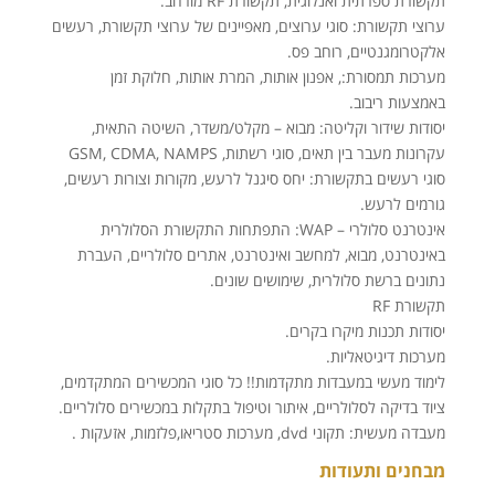
תקשורת ספרתית ואנלוגית, תקשורת RF מורחב.
ערוצי תקשורת: סוגי ערוצים, מאפיינים של ערוצי תקשורת, רעשים
אלקטרומגנטיים, רוחב פס.
מערכות תמסורת:, אפנון אותות, המרת אותות, חלוקת זמן
באמצעות ריבוב.
יסודות שידור וקליטה: מבוא – מקלט/משדר, השיטה התאית,
עקרונות מעבר בין תאים, סוגי רשתות, GSM, CDMA, NAMPS
סוגי רעשים בתקשורת: יחס סיגנל לרעש, מקורות וצורות רעשים,
גורמים לרעש.
אינטרנט סלולרי – WAP: התפתחות התקשורת הסלולרית
באינטרנט, מבוא, למחשב ואינטרנט, אתרים סלולריים, העברת
נתונים ברשת סלולרית, שימושים שונים.
תקשורת RF
יסודות תכנות מיקרו בקרים.
מערכות דיגיטאליות.
לימוד מעשי במעבדות מתקדמות!! כל סוגי המכשירים המתקדמים,
ציוד בדיקה לסלולריים, איתור וטיפול בתקלות במכשירים סלולריים.
מעבדה מעשית: תקוני dvd, מערכות סטריאו,פלזמות, אזעקות .
מבחנים ותעודות