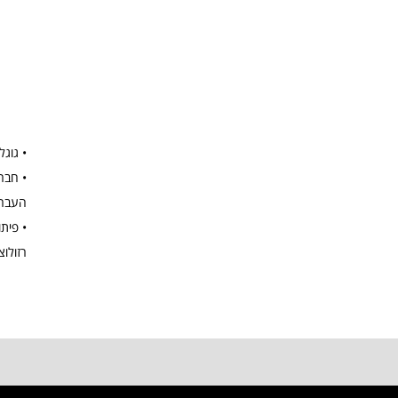
• גוגל
העברת 
• פית
רזולוציה של 640X480