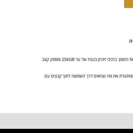
ה
• חברת אנוביט (Anobit) מהרצליה הכריזה על בקר חדש לרכיבי זיכרון מסוג NAND-flash התומך ברכיבי זיכרון בנפח של עד 256GB ומספק קצב
 ומתעדת את מה שרואים דרך השמשה לתוך קבצים עם