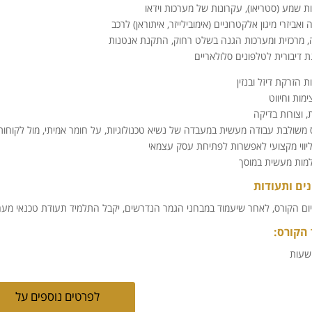
ת שמע (סטריאו), עקרונות של מערכות וידאו
ואביזרי מיגון אלקטרוניים (אימובילייזר, איתוראן) לרכב
, מרכזית ומערכות הגנה בשלט רחוק, התקנת אנטנות
 דיבורית לטלפונים סלולאריים
 הזרקת דיזל ובנזין
צימות וחיווט
, וצורות בדיקה
 משולבת עבודה מעשית במעבדה של נשיא טכנולוגיות, על חומר אמיתי, מול לקוחות
וליווי מקצועי לאפשרות לפתיחת עסק עצמאי
ות מעשית במוסך
ים ותעודות
ום הקורס, לאחר שיעמוד במבחני הגמר הנדרשים, יקבל התלמיד תעודת טכנאי מערכו
 הקורס:
לפרטים נוספים על