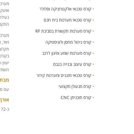
מערכו
•
קורס טכנאי אלקטרוניקה וסלולר
אזעקה 
נעילה
•
קורס טכנאי מערכות בית חכם
התקנת
•
קורס מערכות תקשורת בסביבת RF
מערכות
זיווד, 
•
קורס ניהול מחסן ולוגיסטיקה
תקלות
•
קורס מערכות שמע ומיגון לרכב
בקורס
יעוץ 
•
קורס עיצוב ובנייה בגבס
השתלמ
•
קורס טכנאי מזגנים ומערכות קירור
מבחנ
•
קורס מנעולן מקצועי
עם סי
•
קורס תוכניתן CNC
אורך
כ-72 שעות