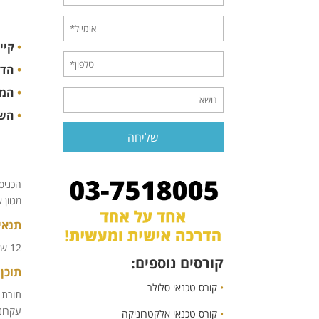
•
קיימ
•
הדר
•
המכ
•
השמ
הכניס
מגוון
תנאי
12 שנות לימוד ומבחן קבלה
קורסים נוספים:
תוכן 
•
קורס טכנאי סלולר
תורת 
עקרונו
•
קורס טכנאי אלקטרוניקה