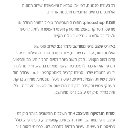
רב בעזרת סגנונות, דפי אב, טבלאות ומאפשרת שילוב תמונות
ואלמנטים גרפיים המיובאים מתוכנות אחרות.
תוכנת photoshop:
התוכנה מאפשרת טיפול בחומר מצולם או
מודפס. הסריקה באמצעות סורק אופטי מאפשרת לתקן, לרטש
ולשלב כל אלמנט שנבקש בצילום הקיים.
ב-קורס עיצוב גרפי ממוחשב נלמד גם:
שילוב פוטושופ
ואילוסטרטור, עבודה בשכבות, ציור בעזרת התוכנה וצילום דיגיטלי.
קדם דפוס מקצועי: חלק חשוב ביותר לסיום תהליך העיצוב והביצוע
הגרפי הוא ההכנה לדפוס. כיוון שאנו עוסקים בנושא, חלק מהלימוד
יבוצע בסטודיו שלנו: סגירת קבצים לפוסטקריפט ו-pdf, עבודה מול
לשכת שירות, הוצאת אייריס, דפוס דיגיטלי, מונטאג', מוארה, בדיקת
העתקי שמש והקפדה בנקודות הרגישות עד לאישור העבודה – כל
זאת כחלק מ-קורס עיצוב גרפי ממוחשב.
יסודות הגרפיקה והעיצוב:
אחד השלבים החשובים ביותר ב-קורס
עיצוב גרפי ממוחשב: תורת הצבעים, קומפוזיציה, טיפוגרפיה. כולל
פרוייקטים מעשיים: עיצוב תדמית לחברה: לוגו, כרטיסי ביקור, נייר