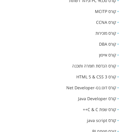
•
קורס טכנאי PC וניהול רשתות
•
קורס MCITP
•
קורס CCNA
•
קורס מזכירות
•
קורס DBA
•
קורס אייפון
•
קורס הנדסת חומרה ותוכנה
•
קורס HTML 5 & CSS 3
•
קורס דוט.נט-Net Developer
•
קורס Java Developer
•
קורס שפת C & C++
•
קורס java script
•
קורס מפתח BI