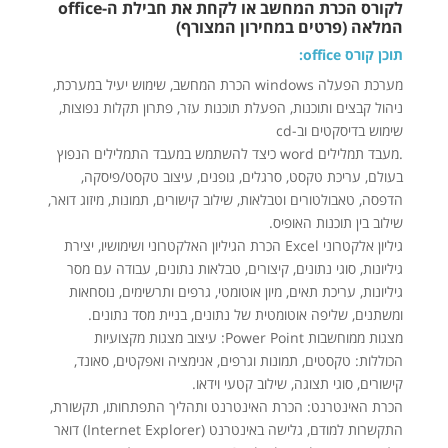
לקורס הכרת המחשב או לקחת את חבילת ה-office
המלאה (פרטים במחירון המצורף)
תוכן קורס office:
מערכת הפעלה windows הכרת המחשב, שימוש יעיל במערכת,
ניהול קבצים ותוכנות, הפעלת תוכנות עזר, פתרון תקלות נפוצות,
שימוש בדיסקטים וב-cd
.מעבד תמלילים word כיצד להשתמש במעבד התמלילים הנפוץ
בעולם, עריכת טקסט, סרגלים, גופנים, עיצוב טקסט/פיסקה,
הדפסה, טאבולטורים וטבלאות, שילוב קישורים, תמונות, מיזוג דואר,
שילוב בין תוכנות האופיס.
גיליון אלקטרוני Excel הכרת הגיליון האלקטרוני ושימושיו, יצירת
גיליונות, סוגי נתונים, קיצורים, טבלאות נתונים, עבודה עם מסר
גיליונות, עריכת תאים, מיון אוטומטי, גרפים ותרשימים, נוסחאות
ומשתנים, שליפה אוטומטית של נתונים, בניית מסד נתונים.
מצגות ממוחשבות Power Point: עיצוב מצגות מקצועיות
הכוללות: טקסטים, תמונות וגרפים, אנימציה ואפקטים, סאונד,
קישורים, סוגי תצוגה, שילוב קטעי וידאו.
הכרת האינטרנט: הכרת האינטרנט ותהליך התפתחותו, תקשורת,
התקשרות למודם, גלישה באינטרנט (Internet Explorer) דואר