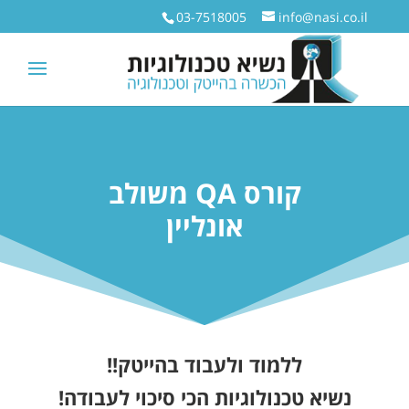
03-7518005
info@nasi.co.il
קורס QA משולב
אונליין
ללמוד ולעבוד בהייטק!!
נשיא טכנולוגיות הכי סיכוי לעבודה!