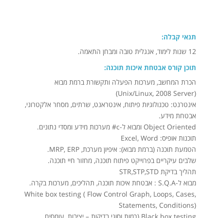
תנאי קבלה:
12 שנות לימוד, אנגלית טובה ומבחן התאמה.
תוכן קורס אבטחת איכות תוכנה:
הכרת המחשב, מערכות הפעלה ותקשורת ברמת מבוא
(Unix/Linux, 2008 Server)
אינטרנט: טכנולוגיות פיתוח, אינטראנט, שרתים, מסחר אלקטרוני,
אבטחת מידע.
Object Oriented ומבוא ל-c# מערכות מידע ומסדי נתונים.
תוכנות אופיס: Excel, Word
הטמעת תוכנה (ברמת מבוא): איפיון מערכת, MRP, ERP.
שלבים עיקריים בפרוייקט פיתוח תוכנה, מחזור חיי תוכנה.
תהליך בדיקת STR,STP,STD
מבוא ל-S.Q.A : אבטחת איכות תוכנה, תהליכים, מערכות בקרה.
White box testing ( Flow Control Graph, Loops, Cases,
Statements, Conditions)
Black box testing (רמות וסוגי בדיקות – יציבות, עומסים,