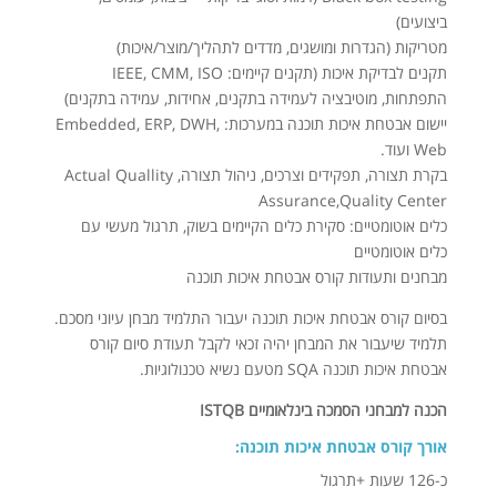
ביצועים)
מטריקות (הגדרות ומושגים, מדדים לתהליך/מוצר/איכות)
תקנים לבדיקת איכות (תקנים קיימים: IEEE, CMM, ISO
התפתחות, מוטיבציה לעמידה בתקנים, אחידות, עמידה בתקנים)
יישום אבטחת איכות תוכנה במערכות: Embedded, ERP, DWH,
Web ועוד.
בקרת תצורה, תפקידים וצרכים, ניהול תצורה, Actual Quallity
Assurance,Quality Center
כלים אוטומטיים: סקירת כלים הקיימים בשוק, תרגול מעשי עם
כלים אוטומטיים
מבחנים ותעודות קורס אבטחת איכות תוכנה
בסיום קורס אבטחת איכות תוכנה יעבור התלמיד מבחן עיוני מסכם.
תלמיד שיעבור את המבחן יהיה זכאי לקבל תעודת סיום קורס
אבטחת איכות תוכנה SQA מטעם נשיא טכנולוגיות.
הכנה למבחני הסמכה בינלאומיים ISTQB
אורך קורס אבטחת איכות תוכנה:
כ-126 שעות +תרגול