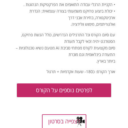
• הקניית הרגלי עבודה התואמים את הפרקטיקות הנהוגות .
• יכולת ביצוע פרויקט משמעותי בצורה עצמאית: הגדרת
ארכיטקטורה, בחירת אבני דרך
ואלגוריתמים, מימוש וולידציה.
עם סיום הקורס וכל התרגילים הנדרשים, כולל הגשת פרויקט,
הסטודנט יהיה זכאי לקבל תעודת
סיום מקצועית לקורס מפתחי סביבת AI מטעם נשיא טכנולוגיות –
התעודה בינלאומית וגם מוכרת
ביותר בארץ.
אורך הקורס: כ180- שעות אקדמיות + תרגול
לפרטים נוספים על הקורס
לצפייה בסרטון