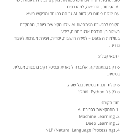
AI הפיתוח, והדרישה, למהנדסים
עם יכולות פיתוח בעולמות AI גבוהה במיוחד והביקוש בשיאו.
הקורס להכשרת מפתחי/ות AI שלנו מקצועית ביותר, ומתמקדת
בשילוב בין הנדסת אלגוריתמים, לידע
בעולמות ה Data – למידה חישובית, יסודית, ויצירת מערכות לעיבוד
מידע .
• תנאי קבלה:
o רקע במתמטיקה, אלגברה לינארית )בסיסי( רקע בתכנות, אנגלית
בסיסית.
o יכולת תכנות בסיסית בכל שפה.
o רקע ב Python -מומלץ
תוכן הקורס:
.1 התמקצעות בסביבת AI
Machine Learning .2
Deep Learning .3
NLP (Natural Language Processing) .4