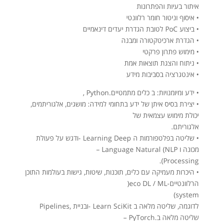
איתור בעיות והפתרונות
• איסוף וניטור חומר רלוונטי
• ביצוע PoC לטובת הגדרת יעדים דינאמיים
• הגדרת ארכיטקטורה ומבנה
• מימוש פתרון פרקטי
• ניתוח והצגת תוצאות אמת
• אינטגרציה בסביבות מידע
• ידע ומיומנויות: ב כלים מתמטיים.Python ,
• יצירת בסיס איתן של ידע בתחומי למידה: מושגים, אלגוריתמים,
יכולת מימוש עצמאית של
אלגוריתם.
• שליטה בפלטפורמות ה Learning Deep -ודגש על פעולת
מכונה ו Language Natural (NLP –
Processing).
• היכרות מעמיקה עם כלים, תוכנות, שיטות, גישות בעולמות התוכן
הרלוונטיים-eco DL / ML(
system)
לדוגמה, שליטה מלאה ב Learn SciKit -ובניית ,Pipelines
שליטה מלאה ב.PyTorch –